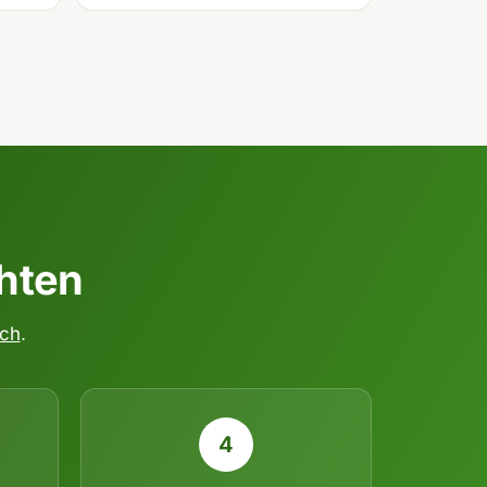
chten
ich
.
4