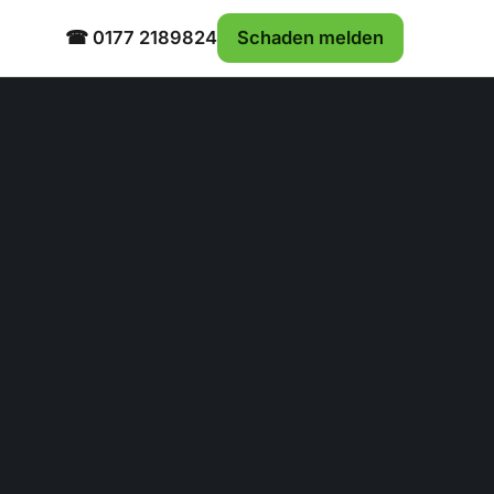
☎ 0177 2189824
Schaden melden