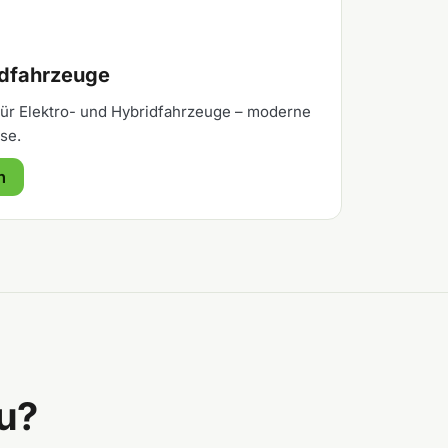
idfahrzeuge
 für Elektro- und Hybridfahrzeuge – moderne
se.
n
u?