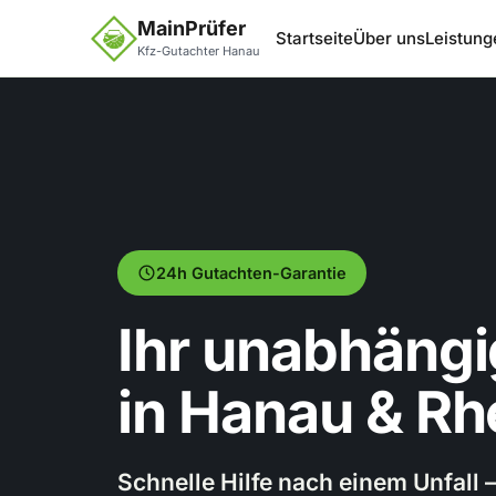
MainPrüfer
Startseite
Über uns
Leistung
Kfz-Gutachter Hanau
24h Gutachten-Garantie
Ihr unabhängi
in Hanau & Rh
Schnelle Hilfe nach einem Unfall 