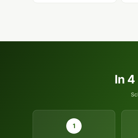
In 4
Sc
1