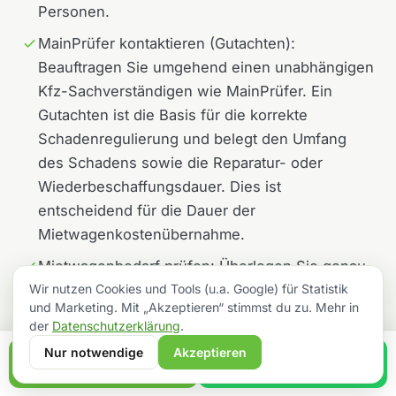
Personen.
MainPrüfer kontaktieren (Gutachten):
Beauftragen Sie umgehend einen unabhängigen
Kfz-Sachverständigen wie MainPrüfer. Ein
Gutachten ist die Basis für die korrekte
Schadenregulierung und belegt den Umfang
des Schadens sowie die Reparatur- oder
Wiederbeschaffungsdauer. Dies ist
entscheidend für die Dauer der
Mietwagenkostenübernahme.
Mietwagenbedarf prüfen: Überlegen Sie genau,
Wir nutzen Cookies und Tools (u.a. Google) für Statistik
ob Sie tatsächlich einen Mietwagen benötigen
und Marketing. Mit „Akzeptieren“ stimmst du zu. Mehr in
oder ob die Nutzungsausfallentschädigung für
der
Datenschutzerklärung
.
Sie die bessere Option ist. Berücksichtigen Sie
Nur notwendige
Akzeptieren
dabei Ihren tatsächlichen Nutzungswillen und -
Anrufen
WhatsApp
bedarf.